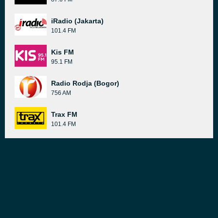
iRadio (Jakarta)
101.4 FM
Kis FM
95.1 FM
Radio Rodja (Bogor)
756 AM
Trax FM
101.4 FM