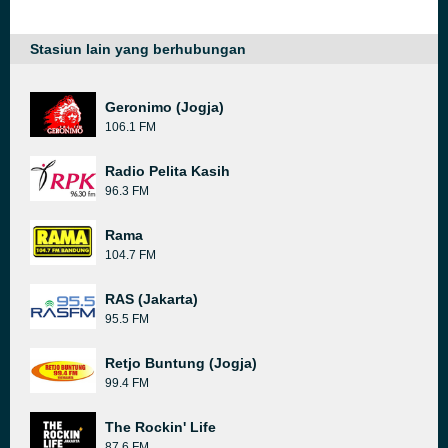
Stasiun lain yang berhubungan
Geronimo (Jogja)
106.1 FM
Radio Pelita Kasih
96.3 FM
Rama
104.7 FM
RAS (Jakarta)
95.5 FM
Retjo Buntung (Jogja)
99.4 FM
The Rockin' Life
87.6 FM