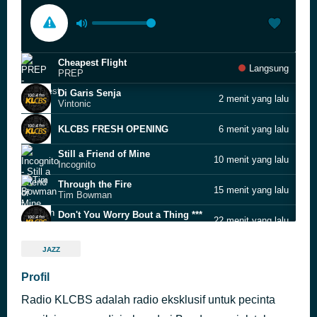
Cheapest Flight
Langsung
PREP
Di Garis Senja
2 menit yang lalu
Vintonic
KLCBS FRESH OPENING
6 menit yang lalu
Still a Friend of Mine
10 menit yang lalu
Incognito
Through the Fire
15 menit yang lalu
Tim Bowman
Don't You Worry Bout a Thing ***
22 menit yang lalu
Tommy Anthony
In a Dream
27 menit yang lalu
JAZZ
Above the Clouds
Masih Bebas
Profil
32 menit yang lalu
Andien
Radio KLCBS adalah radio eksklusif untuk pecinta
Another Brick in the Wall
37 menit yang lalu
Pink Turtle