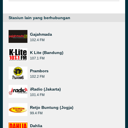
Stasiun lain yang berhubungan
Gajahmada
102.4 FM
K Lite (Bandung)
107.1 FM
Prambors
102.2 FM
iRadio (Jakarta)
101.4 FM
Retjo Buntung (Jogja)
99.4 FM
Dahlia