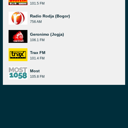
101.5 FM
Radio Rodja (Bogor)
756 AM
Geronimo (Jogja)
106.1 FM
Trax FM
101.4 FM
Most
105.8 FM