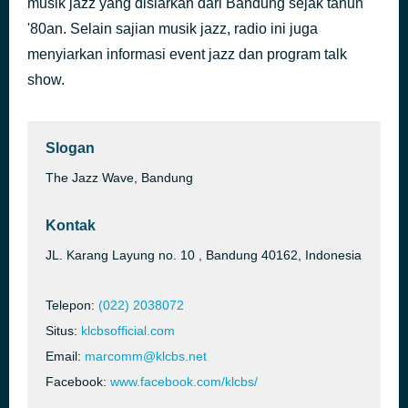
musik jazz yang disiarkan dari Bandung sejak tahun
Conquer The World ***
'80an. Selain sajian musik jazz, radio ini juga
44 menit yang lalu
Claudia Campagnol faeat Jimmy Haslip & VinnieColaiuta, 2019
menyiarkan informasi event jazz dan program talk
show.
Slogan
The Jazz Wave, Bandung
Kontak
JL. Karang Layung no. 10 , Bandung 40162, Indonesia
Telepon:
(022) 2038072
Situs:
klcbsofficial.com
Email:
marcomm@klcbs.net
Facebook:
www.facebook.com/klcbs/