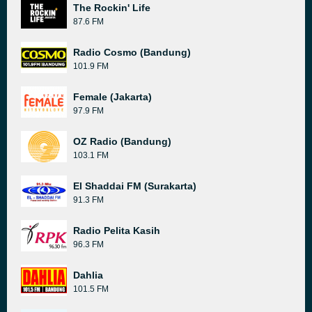
The Rockin' Life
87.6 FM
Radio Cosmo (Bandung)
101.9 FM
Female (Jakarta)
97.9 FM
OZ Radio (Bandung)
103.1 FM
El Shaddai FM (Surakarta)
91.3 FM
Radio Pelita Kasih
96.3 FM
Dahlia
101.5 FM