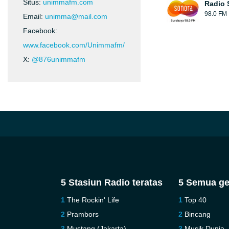
Situs:
unimmafm.com
Radio 
98.0 FM
Email:
unimma@mail.com
Facebook:
www.facebook.com/Unimmafm/
X:
@876unimmafm
5 Stasiun Radio teratas
5 Semua ge
The Rockin' Life
Top 40
Prambors
Bincang
Mustang (Jakarta)
Musik Dunia