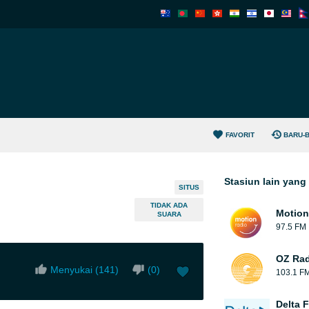
FAVORIT
BARU-
Stasiun lain yan
SITUS
TIDAK ADA
Motion
SUARA
97.5 FM
OZ Rad
Menyukai (
141
)
(
0
)
103.1 F
Delta 