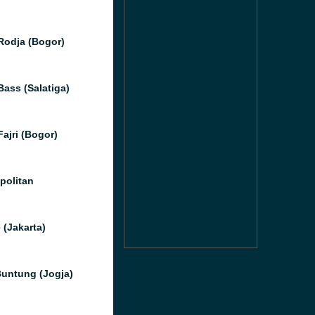
Rodja (Bogor)
Bass (Salatiga)
ajri (Bogor)
olitan
 (Jakarta)
Buntung (Jogja)