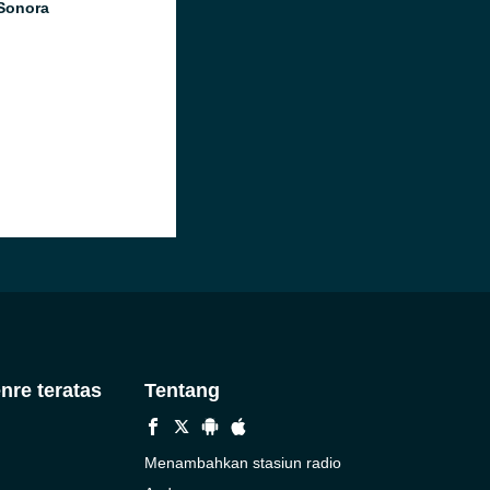
Sonora
nre teratas
Tentang
Menambahkan stasiun radio