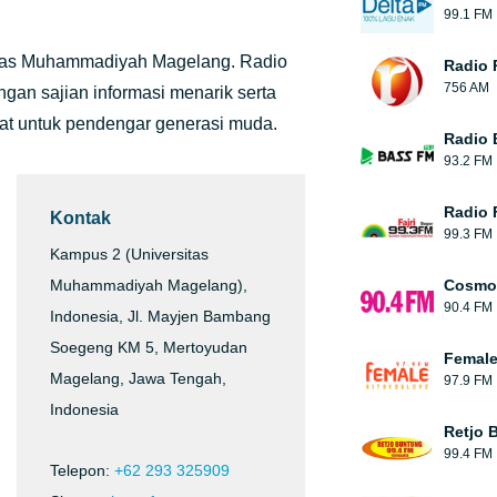
99.1 FM
itas Muhammadiyah Magelang. Radio
Radio 
756 AM
gan sajian informasi menarik serta
at untuk pendengar generasi muda.
Radio 
93.2 FM
Radio F
Kontak
99.3 FM
Kampus 2 (Universitas
Muhammadiyah Magelang),
Cosmop
90.4 FM
Indonesia, Jl. Mayjen Bambang
Soegeng KM 5, Mertoyudan
Female
Magelang, Jawa Tengah,
97.9 FM
Indonesia
Retjo 
99.4 FM
Telepon:
+62 293 325909