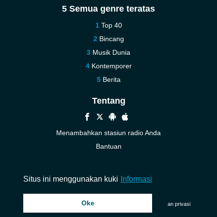
5 Semua genre teratas
Top 40
Bincang
Musik Dunia
Kontemporer
Berita
Tentang
Menambahkan stasiun radio Anda
Bantuan
Baru
Kontak kami
Situs ini menggunakan kuki
Informasi
Oke
© 2026 InstantAudio. Seluruh hak cipta. ・
DMCA
・
Kebijakan privasi