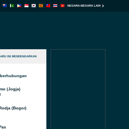
NEGARA-NEGARA LAIN
BARU INI MENDENGARKAN
g berhubungan
mo (Jogja)
M
Rodja (Bogor)
Pas