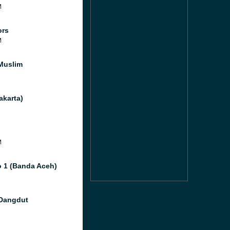
M
ors
M
Muslim
akarta)
M
o 1 (Banda Aceh)
Dangdut