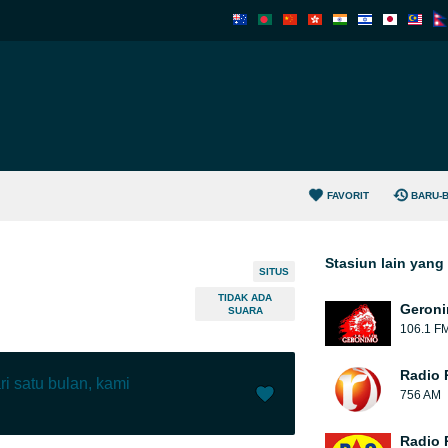
FAVORIT
BARU-
Stasiun lain yan
SITUS
TIDAK ADA
Geroni
SUARA
106.1 F
Radio 
ri satu bulan, kami
756 AM
Radio 
Menyukai (
3
)
(
0
)