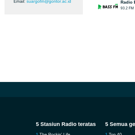
Email:
suargofm@gontor.ac.id
Radio 
93.2 FM
5 Stasiun Radio teratas
5 Semua ge
The Rockin' Life
Top 40