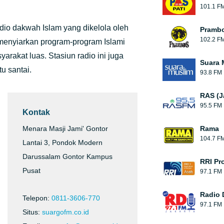
101.1 F
io dakwah Islam yang dikelola oleh
Pramb
102.2 F
menyiarkan program-program Islami
rakat luas. Stasiun radio ini juga
Suara 
u santai.
93.8 FM
RAS (J
95.5 FM
Kontak
Menara Masji Jami' Gontor
Rama
104.7 F
Lantai 3, Pondok Modern
Darussalam Gontor Kampus
RRI Pr
Pusat
97.1 FM
Radio 
Telepon:
0811-3606-770
97.1 FM
Situs:
suargofm.co.id