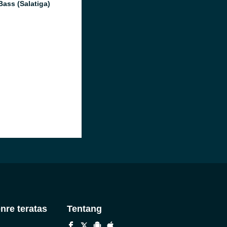
Bass (Salatiga)
nre teratas
Tentang