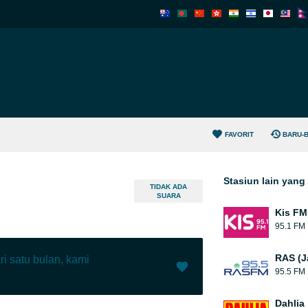
FAVORIT
BARU-
Stasiun lain yan
TIDAK ADA
SUARA
Kis FM
95.1 FM
RAS (J
ri satu bulan, kami
95.5 FM
Menyukai (
5
)
(
0
)
Dahlia