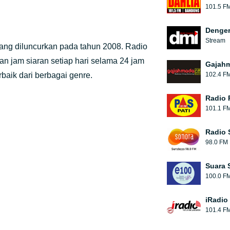
101.5 F
Denger
Stream
yang diluncurkan pada tahun 2008. Radio
an jam siaran setiap hari selama 24 jam
Gajah
baik dari berbagai genre.
102.4 F
Radio 
101.1 F
Radio 
98.0 FM
Suara 
100.0 F
iRadio 
101.4 F