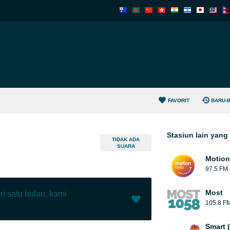
FAVORIT
BARU-
Stasiun lain yan
TIDAK ADA
SUARA
Motion
97.5 FM
Most
ri satu bulan, kami
105.8 F
Menyukai (
1
)
(
0
)
Smart 