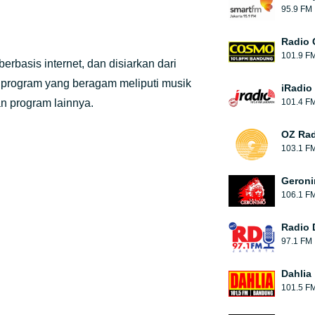
95.9 FM
Radio
101.9 F
erbasis internet, dan disiarkan dari
 program yang beragam meliputi musik
iRadio 
an program lainnya.
101.4 F
OZ Rad
103.1 F
Geroni
106.1 F
Radio 
97.1 FM
Dahlia
101.5 F