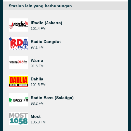
Stasiun lain yang berhubungan
iRadio (Jakarta)
101.4 FM
Radio Dangdut
97.1 FM
Warna
91.6 FM
Dahlia
101.5 FM
Radio Bass (Salatiga)
93.2 FM
Most
105.8 FM