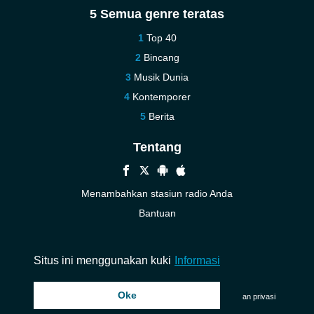
5 Semua genre teratas
Top 40
Bincang
Musik Dunia
Kontemporer
Berita
Tentang
Menambahkan stasiun radio Anda
Bantuan
Baru
Kontak kami
Situs ini menggunakan kuki
Informasi
Oke
© 2026 InstantAudio. Seluruh hak cipta. ・
DMCA
・
Kebijakan privasi