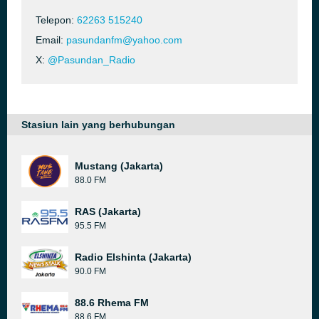
Telepon:
62263 515240
Email:
pasundanfm@yahoo.com
X:
@Pasundan_Radio
Stasiun lain yang berhubungan
Mustang (Jakarta)
88.0 FM
RAS (Jakarta)
95.5 FM
Radio Elshinta (Jakarta)
90.0 FM
88.6 Rhema FM
88.6 FM