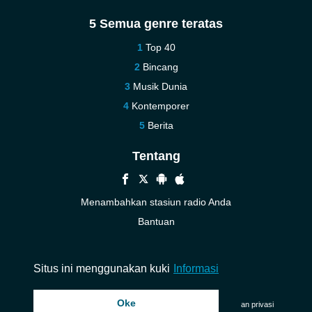
5 Semua genre teratas
Top 40
Bincang
Musik Dunia
Kontemporer
Berita
Tentang
Menambahkan stasiun radio Anda
Bantuan
Baru
Kontak kami
Situs ini menggunakan kuki
Informasi
Oke
© 2026 InstantAudio. Seluruh hak cipta. ・
DMCA
・
Kebijakan privasi