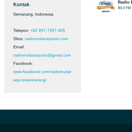
Radio E
Kontak
90.0 FM
Semarang, Indonesia
Telepon:
+62 897-7287-405
Situs:
radiomutiaraquran.com
Email:
radiomutiaraquran@gmail.com
Facebook:
www.facebook.com/radiomutiar
aquransemarang/