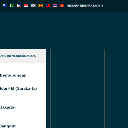
NEGARA-NEGARA LAIN
BARU INI MENDENGARKAN
g berhubungan
ddai FM (Surakarta)
(Jakarta)
Dangdut