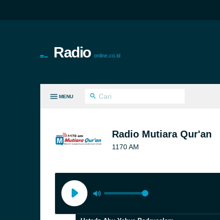
Radio
online.co.id
MENU
MUA GENRE
Radio Mutiara Qur'an
1170 AM