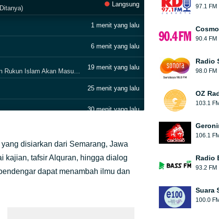
Langsung
97.1 FM
Ditanya)
1 menit yang lalu
Cosmop
90.4 FM
6 menit yang lalu
Radio 
19 menit yang lalu
SJ_Apakah Orang Islam Yang Tidak Mengerjakan Rukun Islam Akan Masuk Surga
98.0 FM
25 menit yang lalu
OZ Rad
103.1 F
30 menit yang lalu
Geroni
35 menit yang lalu
106.1 F
 yang disiarkan dari Semarang, Jawa
51 menit yang lalu
 kajian, tafsir Alquran, hingga dialog
Radio 
93.2 FM
 ini pendengar dapat menambah ilmu dan
1 jam yang lalu
Suara 
1 jam yang lalu
100.0 F