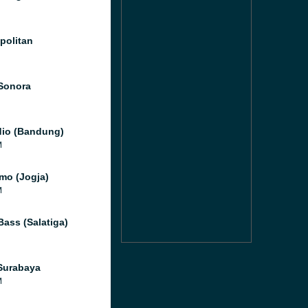
olitan
Sonora
io (Bandung)
M
mo (Jogja)
M
Bass (Salatiga)
Surabaya
M