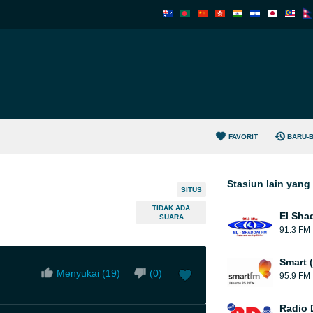
FAVORIT
BARU-
Stasiun lain yan
SITUS
TIDAK ADA
El Sha
SUARA
91.3 FM
Smart 
Menyukai (
19
)
(
0
)
95.9 FM
Radio 