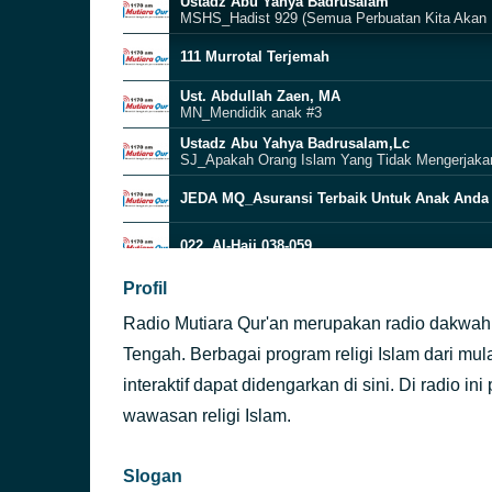
Ustadz Abu Yahya Badrusalam
MSHS_Hadist 929 (Semua Perbuatan Kita Akan 
111 Murrotal Terjemah
Ust. Abdullah Zaen, MA
MN_Mendidik anak #3
Ustadz Abu Yahya Badrusalam,Lc
JEDA MQ_Asuransi Terbaik Untuk Anak Anda
022. Al-Hajj 038-059
Profil
056
Radio Mutiara Qur'an merupakan radio dakwah
Ustadz Zaid Susanto, Lc
139. Mahabatullah Cinta Kepada Allah
Tengah. Berbagai program religi Islam dari mulai
interaktif dapat didengarkan di sini. Di radio
Kamis Siang
wawasan religi Islam.
Ust. Abdullah Zaen, MA
MN_Mendidik anak #2
Slogan