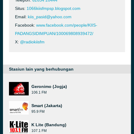
Telepon:
62634 28444
Situs:
1066kiisfmpsp.blogspot.com
Email:
kiis_pasid@yahoo.com
Facebook:
www.facebook.com/people/KIIS-
PADANGSIDIMPUAN/100069808939472/
X:
@radiokiisfm
Stasiun lain yang berhubungan
Geronimo (Jogja)
106.1 FM
Smart (Jakarta)
95.9 FM
K Lite (Bandung)
107.1 FM