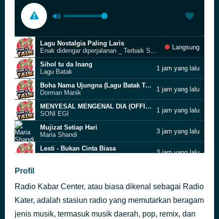
Lagu Nostalgia Paling Laris
Langsung
Enak didengar diperjalanan _ Terbaik Sepanjang
Sihol tu da Inang
1 jam yang lalu
Lagu Batak
Boha Nama Ujungna (Lagu Batak Terpopuler)
1 jam yang lalu
Dorman Manik
MENYESAL MENGENAL DIA (OFFICI - LAGU SLOWROCK MELAYU TERBARU 2023
1 jam yang lalu
SONI EGI
Mujizat Setiap Hari
3 jam yang lalu
Maria Shandi
Lesti - Bukan Cinta Biasa
3 jam yang lalu
Official Music Video
BUIH JADI PERMADANI - EXIST COVER BY DECKY RYAN
Profil
3 jam yang lalu
SLOW ROCK AKUSTIK KENANGAN
Radio Kabar Center, atau biasa dikenal sebagai Radio
MARSADA BAND - HO DO PANGONDIANKI (Official Music Video)
3 jam yang lalu
_ Lagu Batak Terba
Kater, adalah stasiun radio yang memutarkan beragam
Merayu Tuhan (Official Music Video)
jenis musik, termasuk musik daerah, pop, remix, dan
3 jam yang lalu
Tri Suaka Ft. Dodhy Kangen