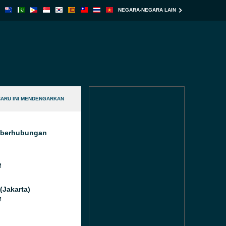
NEGARA-NEGARA LAIN
BARU INI MENDENGARKAN
g berhubungan
M
(Jakarta)
M