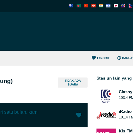
FAVORIT
BARU-
Stasiun lain yan
ung)
TIDAK ADA
SUARA
Classy
103.4 F
iRadio 
ri satu bulan, kami
101.4 F
Menyukai (
0
)
(
0
)
Kis FM