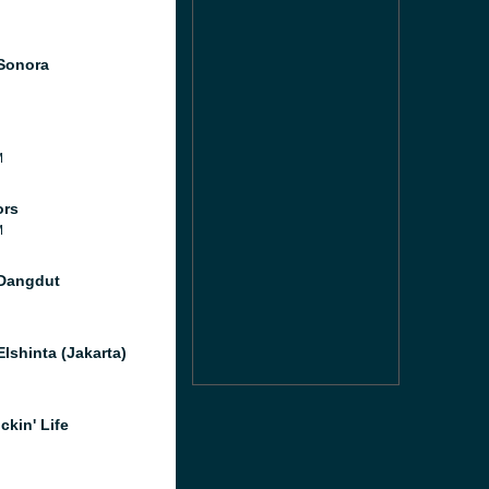
Sonora
M
ors
M
Dangdut
lshinta (Jakarta)
ckin' Life