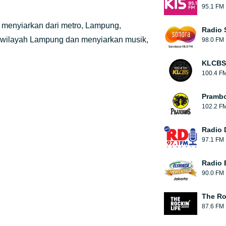
95.1 FM
 menyiarkan dari metro, Lampung,
Radio 
uh wilayah Lampung dan menyiarkan musik,
98.0 FM
KLCBS
100.4 F
Pramb
102.2 F
Radio 
97.1 FM
Radio E
90.0 FM
The Ro
87.6 FM