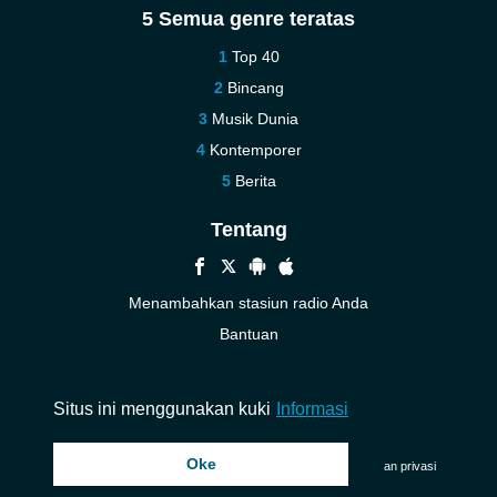
5 Semua genre teratas
Top 40
Bincang
Musik Dunia
Kontemporer
Berita
Tentang
Menambahkan stasiun radio Anda
Bantuan
Baru
Kontak kami
Situs ini menggunakan kuki
Informasi
Oke
© 2026 InstantAudio. Seluruh hak cipta. ・
DMCA
・
Kebijakan privasi