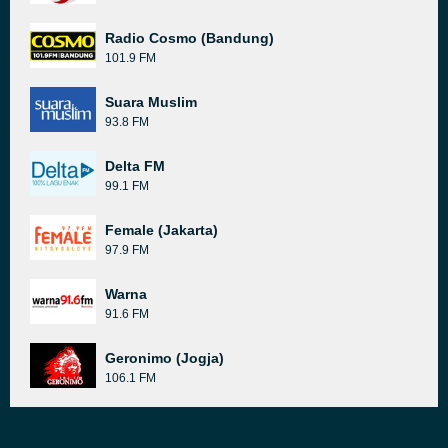
Radio Cosmo (Bandung)
101.9 FM
Suara Muslim
93.8 FM
Delta FM
99.1 FM
Female (Jakarta)
97.9 FM
Warna
91.6 FM
Geronimo (Jogja)
106.1 FM