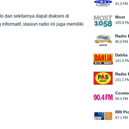
91.3 FM
lo dan sekitarnya dapat diakses di
Most
105.8 F
nformatif, stasiun radio ini juga memiliki
Radio E
90.0 FM
Dahlia
101.5 F
Radio 
101.1 F
Cosmop
90.4 FM
RRI Pr
97.1 FM