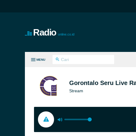
Radio
online.co.id
MENU
MUA GENRE
Gorontalo Seru Live R
Stream