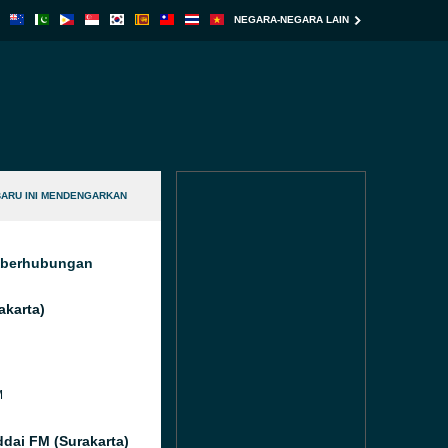
NEGARA-NEGARA LAIN
BARU INI MENDENGARKAN
g berhubungan
akarta)
M
ddai FM (Surakarta)