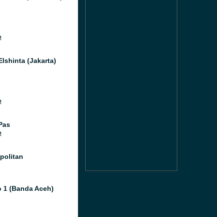
M
lshinta (Jakarta)
M
Pas
M
olitan
o 1 (Banda Aceh)