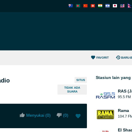
FAVORIT
BARU-
Stasiun lain yan
adio
SITUS
TIDAK ADA
RAS (J
SUARA
95.5 FM
Rama
Menyukai (
0
)
(
0
)
104.7 F
El Sha