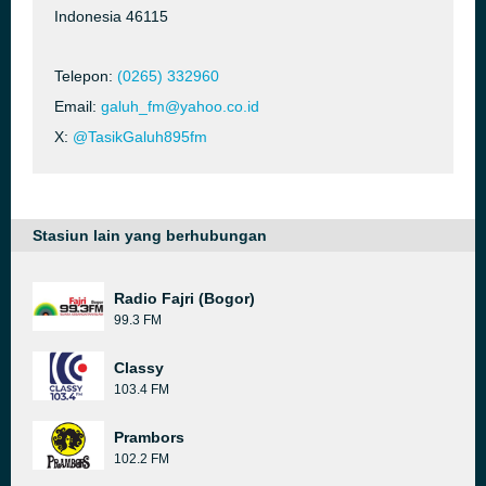
Indonesia 46115
Telepon:
(0265) 332960
Email:
galuh_fm@yahoo.co.id
X:
@TasikGaluh895fm
Stasiun lain yang berhubungan
Radio Fajri (Bogor)
99.3 FM
Classy
103.4 FM
Prambors
102.2 FM