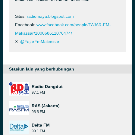
Situs:
radiomaya.blogspot.com
Facebook:
www.facebook.com/people/FAJAR-FM-
Makassar/100068611076474/
X:
@FajarFmMakassar
Stasiun lain yang berhubungan
Radio Dangdut
97.1 FM
RAS (Jakarta)
95.5 FM
Delta FM
99.1 FM