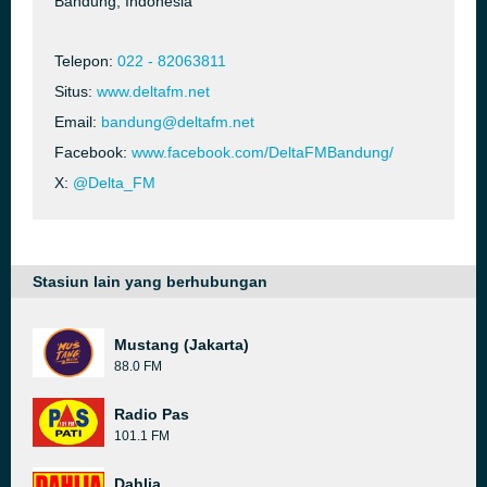
Bandung, Indonesia
Telepon:
022 - 82063811
Situs:
www.deltafm.net
Email:
bandung@deltafm.net
Facebook:
www.facebook.com/DeltaFMBandung/
X:
@Delta_FM
Stasiun lain yang berhubungan
Mustang (Jakarta)
88.0 FM
Radio Pas
101.1 FM
Dahlia