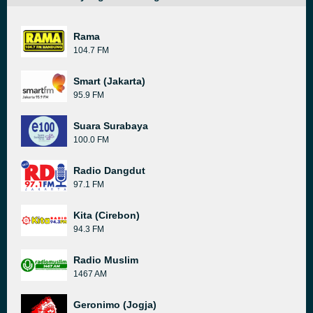
Rama
104.7 FM
Smart (Jakarta)
95.9 FM
Suara Surabaya
100.0 FM
Radio Dangdut
97.1 FM
Kita (Cirebon)
94.3 FM
Radio Muslim
1467 AM
Geronimo (Jogja)