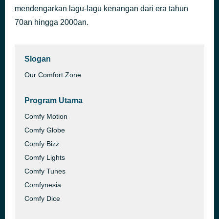
mendengarkan lagu-lagu kenangan dari era tahun
Waiting in Vain
56 menit yang lalu
Annie Lennox
70an hingga 2000an.
Slogan
Our Comfort Zone
Program Utama
Comfy Motion
Comfy Globe
Comfy Bizz
Comfy Lights
Comfy Tunes
Comfynesia
Comfy Dice