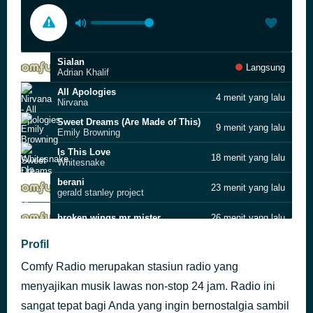
Sialan
Langsung
Adrian Khalif
All Apologies
4 menit yang lalu
Nirvana
Sweet Dreams (Are Made of This)
9 menit yang lalu
Emily Browning
Is This Love
18 menit yang lalu
Whitesnake
berani
23 menit yang lalu
gerald stanley project
broken wings mr mister
26 menit yang lalu
Eye in the Sky
Profil
35 menit yang lalu
The Alan Parsons Project
Comfy Radio merupakan stasiun radio yang
Only Time
43 menit yang lalu
Enya
menyajikan musik lawas non-stop 24 jam. Radio ini
Hysteria
sangat tepat bagi Anda yang ingin bernostalgia sambil
49 menit yang lalu
Def Leppard