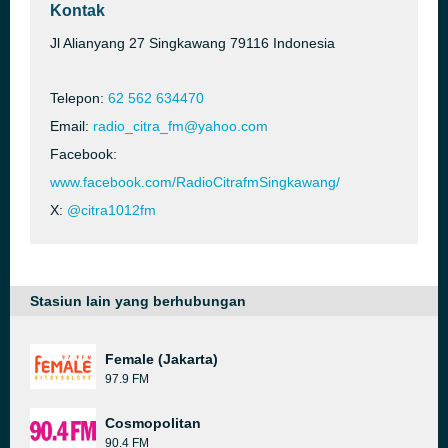
Kontak
Jl Alianyang 27 Singkawang 79116 Indonesia
Telepon:
62 562 634470
Email:
radio_citra_fm@yahoo.com
Facebook:
www.facebook.com/RadioCitrafmSingkawang/
X:
@citra1012fm
Stasiun lain yang berhubungan
Female (Jakarta)
97.9 FM
Cosmopolitan
90.4 FM