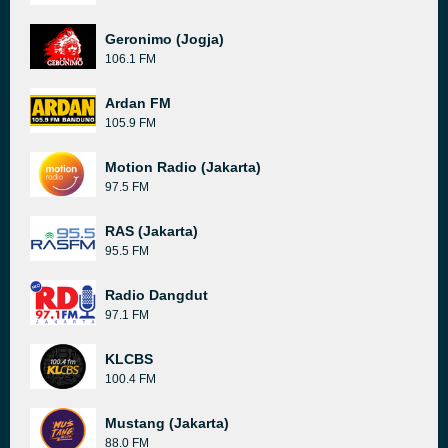
Geronimo (Jogja)
106.1 FM
Ardan FM
105.9 FM
Motion Radio (Jakarta)
97.5 FM
RAS (Jakarta)
95.5 FM
Radio Dangdut
97.1 FM
KLCBS
100.4 FM
Mustang (Jakarta)
88.0 FM