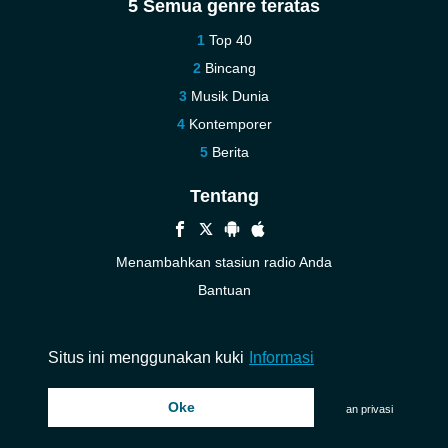
5 Semua genre teratas
Top 40
Bincang
Musik Dunia
Kontemporer
Berita
Tentang
Menambahkan stasiun radio Anda
Bantuan
Baru
Kontak kami
Situs ini menggunakan kuki
Informasi
Oke
© 2026 InstantAudio. Seluruh hak cipta. ・
DMCA
・
Kebijakan privasi