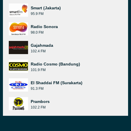
Smart (Jakarta)
95.9 FM
Radio Sonora
98.0 FM
Gajahmada
102.4 FM
Radio Cosmo (Bandung)
101.9 FM
El Shaddai FM (Surakarta)
91.3 FM
Prambors
102.2 FM