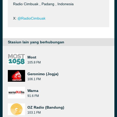
Radio Cimbuak , Padang , Indonesia
X:
@RadioCimbuak
Stasiun lain yang berhubungan
Most
105.8 FM
Geronimo (Jogja)
106.1 FM
Warna
91.6 FM
OZ Radio (Bandung)
103.1 FM