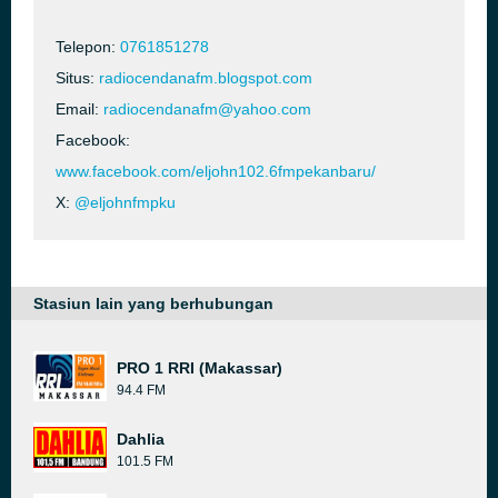
Telepon:
0761851278
Situs:
radiocendanafm.blogspot.com
Email:
radiocendanafm@yahoo.com
Facebook:
www.facebook.com/eljohn102.6fmpekanbaru/
X:
@eljohnfmpku
Stasiun lain yang berhubungan
PRO 1 RRI (Makassar)
94.4 FM
Dahlia
101.5 FM