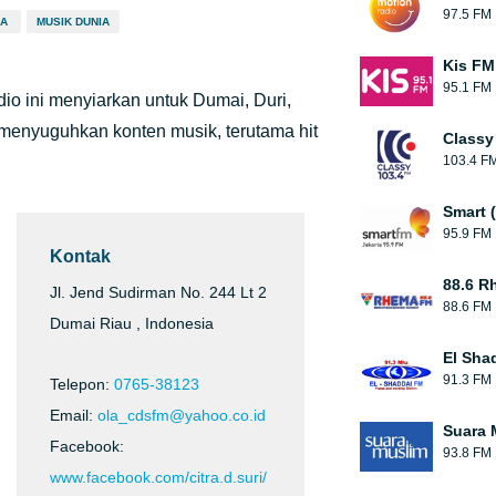
97.5 FM
IA
MUSIK DUNIA
Kis FM
95.1 FM
dio ini menyiarkan untuk Dumai, Duri,
menyuguhkan konten musik, terutama hit
Classy
103.4 F
Smart 
95.9 FM
Kontak
88.6 R
Jl. Jend Sudirman No. 244 Lt 2
88.6 FM
Dumai Riau , Indonesia
El Sha
91.3 FM
Telepon:
0765-38123
Email:
ola_cdsfm@yahoo.co.id
Suara 
Facebook:
93.8 FM
www.facebook.com/citra.d.suri/