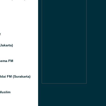
M
(Jakarta)
hema FM
ddai FM (Surakarta)
Muslim