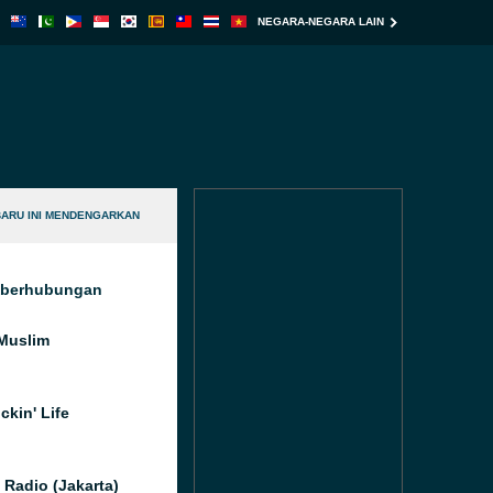
NEGARA-NEGARA LAIN
BARU INI MENDENGARKAN
g berhubungan
Muslim
ckin' Life
 Radio (Jakarta)