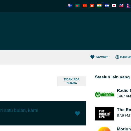
FAVORIT
BARU-
Stasiun lain yan
TIDAK ADA
SUARA
Radio 
1467 AM
The Ro
ri satu bulan, kami
87.6 FM
Menyukai (
19
)
(
0
)
Motion