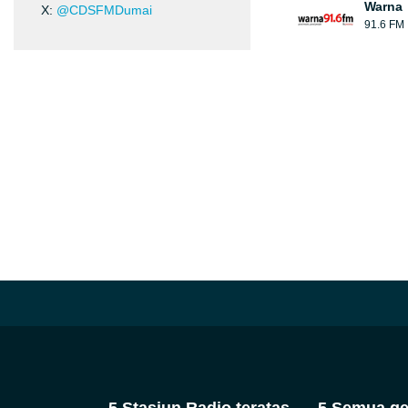
Warna
X:
@CDSFMDumai
91.6 FM
5 Stasiun Radio teratas
5 Semua ge