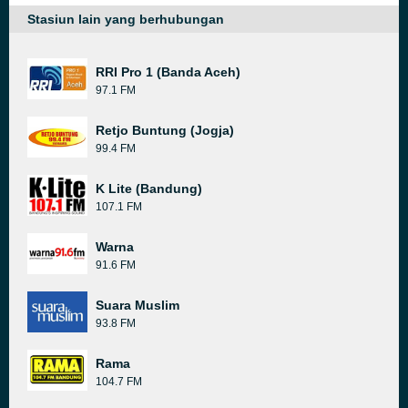
Stasiun lain yang berhubungan
RRI Pro 1 (Banda Aceh)
97.1 FM
Retjo Buntung (Jogja)
99.4 FM
K Lite (Bandung)
107.1 FM
Warna
91.6 FM
Suara Muslim
93.8 FM
Rama
104.7 FM